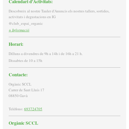
Calendari d'Activitats:
Descobreix al nostre Tauler d'Anuncis els nostres tallers, sortides,
activitats i degustacions en IG
@club_espai_organic
+ Informació
Horari:
Dilluns a divendres de 9h a 14h i de 16h a 21 h.
Dissabtes de 10 a 15h
Contacte:
Orgànic SCCL
Carrer de Sant Lluís
17
08850
Gavà
Teléfono:
693724705
Orgànic SCCL