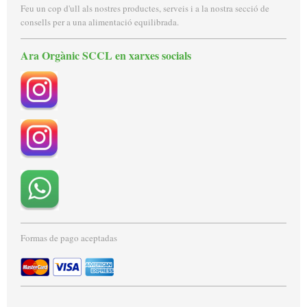
Feu un cop d'ull als nostres productes, serveis i a la nostra secció de
consells per a una alimentació equilibrada.
Ara
Orgànic SCCL
en xarxes socials
Formas de pago aceptadas